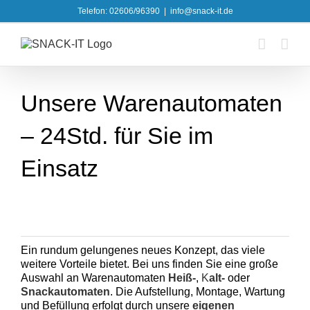
Skip
Telefon: 02606/96390
|
info@snack-it.de
to
content
Unsere Warenautomaten
– 24Std. für Sie im
Einsatz
Ein rundum gelungenes neues Konzept, das viele
weitere Vorteile bietet. Bei uns finden Sie eine große
Auswahl an Warenautomaten
Heiß-
,
K
alt-
oder
Snackautomaten
. Die Aufstellung, Montage, Wartung
und Befüllung erfolgt durch unsere
eigenen