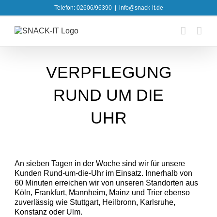
Skip
Telefon: 02606/96390
|
info@snack-it.de
to
content
VERPFLEGUNG
RUND UM DIE
UHR
An sieben Tagen in der Woche sind wir für unsere
Kunden Rund-um-die-Uhr im Einsatz. Innerhalb von
60 Minuten erreichen wir von unseren Standorten aus
Köln, Frankfurt, Mannheim, Mainz und Trier ebenso
zuverlässig wie Stuttgart, Heilbronn, Karlsruhe,
Konstanz oder Ulm.